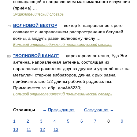
совпадающей с направлением максимального излучения
(приёма) …
Энциклопедический словарь
ВОЛНОВОЙ ВЕКТОР
— вектор k, направление к рого
79
совпадает с направлением распространения бегущей
волны, а модуль равен волновому числу …
Большой энциклопедический политехнический словарь
"ВОЛНОВОЙ КАНАЛ"
— директорная антенна, Уда Яги
80
антенна, направленная антенна, состоящая из
параллельно располож. друг за другом и укреплённых на
металлич. стержне вибраторов, длина к рых равна
приблизительно 1/2 длины рабочей радиоволны.
Применяется гл. обр. для&#8230; …
Большой энциклопедический политехнический словарь
Страницы
←
Предыдущая
Следующая
→
1
2
3
4
5
6
7
8
9
10
11
12
13