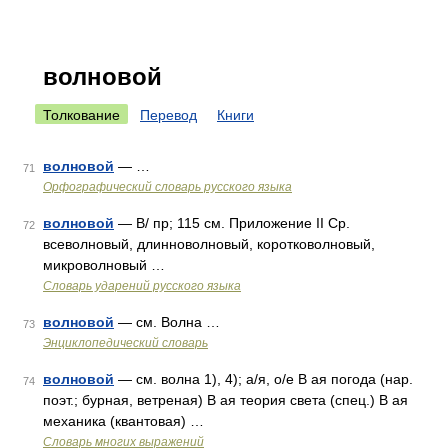
волновой
Толкование
Перевод
Книги
волновой
— …
71
Орфографический словарь русского языка
волновой
— B/ пр; 115 см. Приложение II Ср.
72
всеволновый, длинноволновый, коротковолновый,
микроволновый …
Словарь ударений русского языка
волновой
— см. Волна …
73
Энциклопедический словарь
волновой
— см. волна 1), 4); а/я, о/е В ая погода (нар.
74
поэт.; бурная, ветреная) В ая теория света (спец.) В ая
механика (квантовая) …
Словарь многих выражений