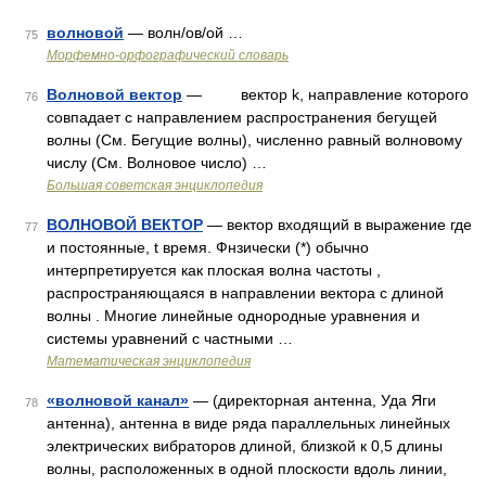
волновой
— волн/ов/ой …
75
Морфемно-орфографический словарь
Волновой вектор
— вектор k, направление которого
76
совпадает с направлением распространения бегущей
волны (См. Бегущие волны), численно равный волновому
числу (См. Волновое число) …
Большая советская энциклопедия
ВОЛНОВОЙ ВЕКТОР
— вектор входящий в выражение где
77
и постоянные, t время. Фнзически (*) обычно
интерпретируется как плоская волна частоты ,
распространяющаяся в направлении вектора с длиной
волны . Многие линейные однородные уравнения и
системы уравнений с частными …
Математическая энциклопедия
«волновой канал»
— (директорная антенна, Уда Яги
78
антенна), антенна в виде ряда параллельных линейных
электрических вибраторов длиной, близкой к 0,5 длины
волны, расположенных в одной плоскости вдоль линии,